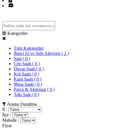
Firma Rehberi
Mağazalar
Kategoriler
Tüm Kategoriler
İkinci El ve Sıfır Alışveriş
( 2 )
Saat
( 0 )
Cep Saati
( 0 )
Duvar Saati
( 0 )
Kol Saati
( 0 )
Kum Saati
( 0 )
Masa Saati
( 0 )
Parça & Aksesuar
( 0 )
Takı Saat
( 0 )
Arama Daraltma
İl :
İlçe :
Mahalle :
Fiyat