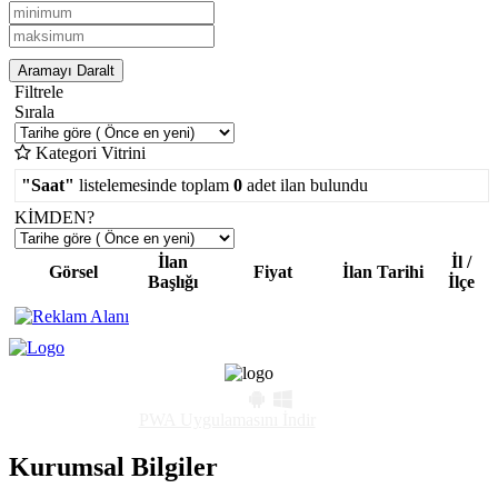
Aramayı Daralt
Filtrele
Sırala
Kategori Vitrini
"Saat"
listelemesinde toplam
0
adet ilan bulundu
KİMDEN?
İlan
İl /
Görsel
Fiyat
İlan Tarihi
Başlığı
İlçe
PWA Uygulamasını İndir
Kurumsal Bilgiler