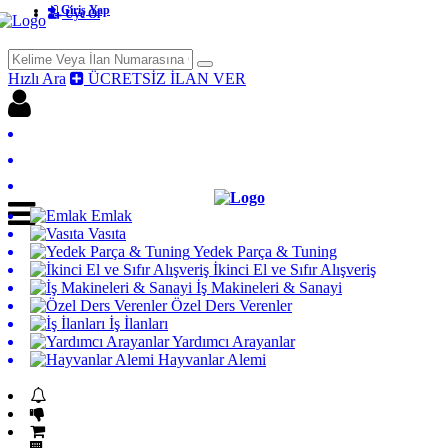
Giriş Yap
Üye Ol
Hızlı Ara
ÜCRETSİZ İLAN VER
Giriş yap
Üye Ol
Ücretsiz İlan Ver
Emlak
Vasıta
Yedek Parça & Tuning
İkinci El ve Sıfır Alışveriş
İş Makineleri & Sanayi
Özel Ders Verenler
İş İlanları
Yardımcı Arayanlar
Hayvanlar Alemi
Acil Acil İlanları
Fiyatı Düşenler
GET İlanlar