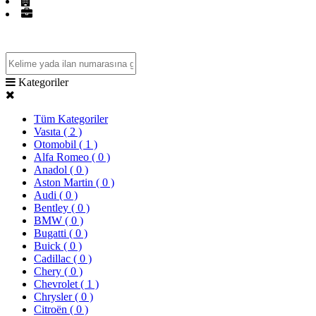
Firma Rehberi
Mağazalar
Kategoriler
Tüm Kategoriler
Vasıta
( 2 )
Otomobil
( 1 )
Alfa Romeo
( 0 )
Anadol
( 0 )
Aston Martin
( 0 )
Audi
( 0 )
Bentley
( 0 )
BMW
( 0 )
Bugatti
( 0 )
Buick
( 0 )
Cadillac
( 0 )
Chery
( 0 )
Chevrolet
( 1 )
Chrysler
( 0 )
Citroën
( 0 )