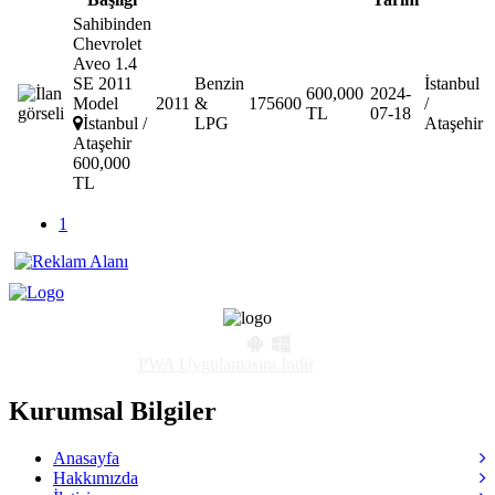
Toyota
( 0 )
Sahibinden
Volkswagen
( 0 )
Chevrolet
Volvo
( 0 )
Aveo 1.4
SE 2011
Benzin
İstanbul
600,000
2024-
Model
2011
&
175600
/
TL
07-18
İstanbul /
LPG
Ataşehir
Ataşehir
600,000
TL
1
PWA Uygulamasını İndir
Kurumsal Bilgiler
Anasayfa
Hakkımızda