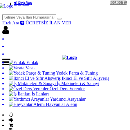
600,000 TL
Giriş Yap
Üye Ol
Hızlı Ara
ÜCRETSİZ İLAN VER
Giriş yap
Üye Ol
Ücretsiz İlan Ver
Emlak
Vasıta
Yedek Parça & Tuning
İkinci El ve Sıfır Alışveriş
İş Makineleri & Sanayi
Özel Ders Verenler
İş İlanları
Yardımcı Arayanlar
Hayvanlar Alemi
Acil Acil İlanları
Fiyatı Düşenler
GET İlanlar